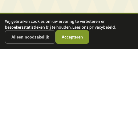
Wij gebruiken cookies om uw ervaring te verbeteren en
bezoekersstatistieken bij te houden. Lees ons
privacybeleid
.
Alleen noodzakelijk
Accepteren
autokopen.nl geeft geen financieel advies en is niet bevoegd om vragen over
financiële producten te beantwoorden. Wij verwijzen door naar erkende, AFM-
vergunde partners.
POPULAIRE MERKEN