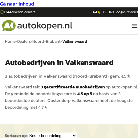
Ga naar inhoud
1.644
erkende dealers
4,4
·
353.369
Google-reviews
Home
›
Dealers
›
Noord-Brabant
›
Valkenswaard
Auto
bedrijven in
Valkenswaard
3
auto
bedrijven in
Valkenswaard
(
Noord-Brabant
)
· gem.
4.5
★
Valkenswaard
telt
3
gecertificeerde
auto
bedrijven
op
autokopen.nl
.
De gemiddelde beoordelingsscore is
4.5
op 5
op basis van
3
beoordeelde dealers.
Oostendorp Valkenswaard
heeft de hoogste
beoordeling met
4.7
★.
Sorteren op: