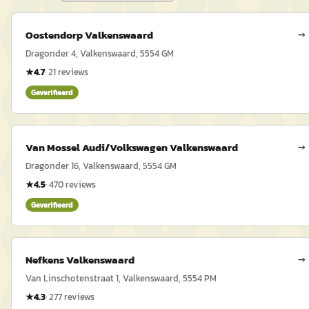
Oostendorp Valkenswaard
→
Dragonder 4, Valkenswaard, 5554 GM
★
4.7
·
21
reviews
Geverifieerd
Van Mossel Audi/Volkswagen Valkenswaard
→
Dragonder 16, Valkenswaard, 5554 GM
★
4.5
·
470
reviews
Geverifieerd
Nefkens Valkenswaard
→
Van Linschotenstraat 1, Valkenswaard, 5554 PM
★
4.3
·
277
reviews