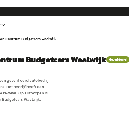
t
ion Centrum Budgetcars Waalwijk
entrum Budgetcars Waalwijk
Geverifieerd
 een
geverifieerd
auto
bedrijf
nz.
Het bedrijf heeft een
e reviews.
Op autokopen.nl
 Budgetcars Waalwijk.