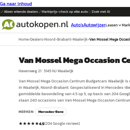
Ga naar inhoud
Alleen erkende dealers
Marktprijs-check op elke
auto
Zoek met AI
Auto's
Autowijzer
Leasen
Mark
Home
›
Dealers
›
Noord-Brabant
›
Waalwijk
›
Van Mossel Mega Occas
Van Mossel Mega Occasion C
Havenweg 21
·
5145 NJ
Waalwijk
Van Mossel Mega Occasion Centrum Budgetcars Waalwijk
is
in
Waalwijk
, Noord-Brabant
.
Gespecialiseerd in Mercedes-Be
gemiddelde beoordeling van 4.5 op 5, op basis van 204 Googl
staan 240 occasions van Van Mossel Mega Occasion Centrum
MERKEN:
Mercedes-Benz
★★★★★
4.5
(
204
Google reviews)