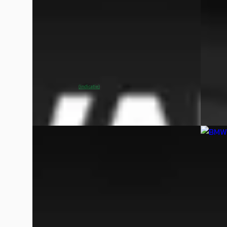
v.a. €
v.a. € 402/mnd
Boven 
Marktconform
2009 · 
2022 · 81.606 km · Elektrisch · Automaat
Van We
Van Wees Automotive
· Beesd
4,7
(
364
)
Bekijk
~
89
% SoH
Bekijk aanbieding →
(indicatie)
Vergelijk
Vergelijk
BMW 3-Serie
·
2014
BMW 3
Touring 320i M Sport Edition High Executive
316i Ex
€ 12.450
€ 13.95
v.a. € 264/mnd
v.a. €
Scherp geprijsd
Scherp