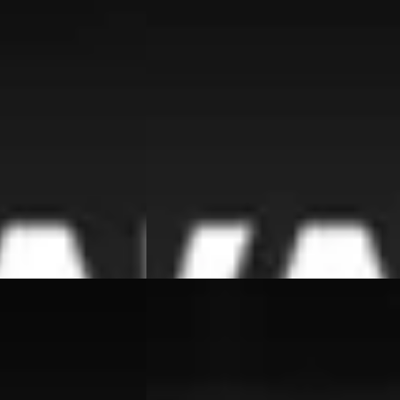
€ 18.950
v.a. € 402/mnd
Scherp geprijsd
zine · Automaat
2014 · 152.383 km · Benzine · Automaat
 Beesd
4,7
(
364
)
Van Wees Automotive
· Beesd
4,7
(
364
)
Bekijk aanbieding →
Vergelijk
K-Klasse
·
2004
BMW 3-Serie
·
2017
Touring 318i Executive
€ 9.950