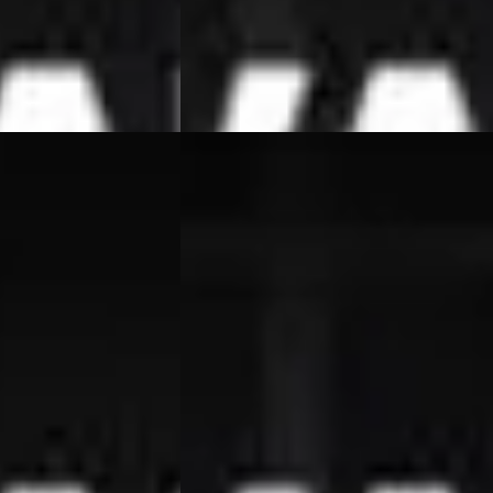
 Beesd
4,7
(
364
)
Bekijk aanbieding →
Vergelijk
BMW 3-Serie
·
2018
ition
Touring 318i Edition Luxury Line
€ 13.950
v.a. € 296/mnd
Scherp geprijsd
ine ·
2018 · 177.375 km · Benzine ·
Handgeschakeld
 Beesd
4,7
(
364
)
Van Wees Automotive
· Beesd
4,7
(
364
)
Bekijk aanbieding →