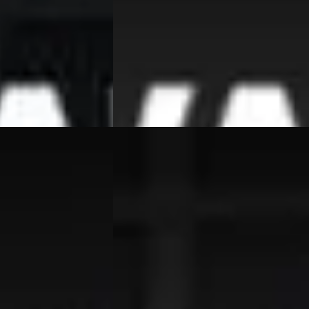
zine · Automaat
2010 · 115.947 km · Benzine · Automaat
 Beesd
4,7
(
364
)
Van Wees Automotive
· Beesd
4,7
(
364
)
Bekijk aanbieding →
Vergelijk
BMW 1-Serie
·
2009
ss Line Ultimate
Cabrio 125i High Executive M Sport
€ 17.950
v.a. € 381/mnd
Scherp geprijsd
2009 · 117.210 km · Benzine · Automaat
zine · Handgeschakeld
Van Wees Automotive
· Beesd
4,7
(
364
)