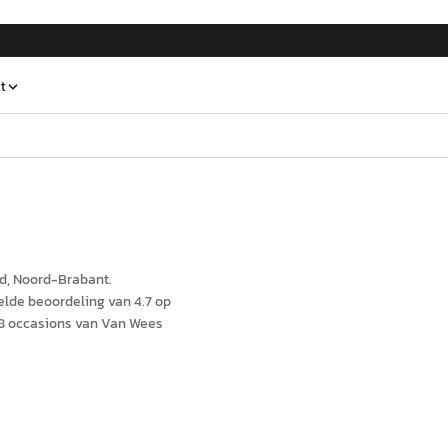
t
d
, Noord-Brabant
.
elde beoordeling van 4.7 op
8 occasions van Van Wees