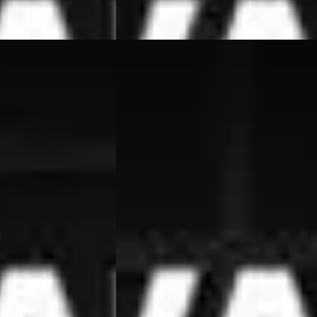
Vergelijk
BMW X5
·
2008
ve M Sport
xDrive30i High Executive
€ 18.450
v.a. € 391/mnd
Scherp geprijsd
zine · Automaat
2008 · 181.433 km · Benzine · Automaat
 Beesd
4,7
(
364
)
Van Wees Automotive
· Beesd
4,7
(
364
)
Bekijk aanbieding →
Vergelijk