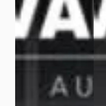
Google reviews over
Van Wees Automotive
Guy Rutten
juni 2026
Ik kwam hier eigenlijk alleen even om een set velgen op te h
rond lunchtijd was werd toch even tijd gemaakt om de wielen
auto’s stonden. Na een kwartiertje was de auto alweer klaar e
Mark Bolten
april 2026
Gisteren deze mooie BMW mogen ophalen bij Van Wees Automo
prijs/kwaliteit verhouding. Ik ben een aantal keer langs gewe
bijbehorende gezellige praatjes. Ik ben weer ‘terug’ bij BMW. 
Mike van der Zalm