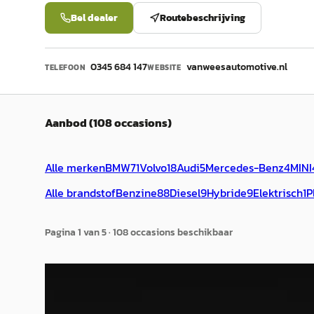
Bel dealer
Routebeschrijving
0345 684 147
vanweesautomotive.nl
TELEFOON
WEBSITE
Aanbod (108 occasions)
Alle merken
BMW
71
Volvo
18
Audi
5
Mercedes-Benz
4
MINI
Alle brandstof
Benzine
88
Diesel
9
Hybride
9
Elektrisch
1
P
Pagina
1
van
5
·
108
occasion
s
beschikbaar
BMW 1-Serie
·
2006
BMW 1
120i Executive
128ti H