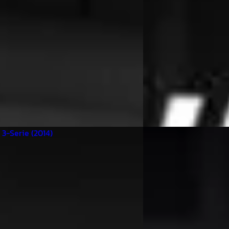
 338/mnd
v.a. € 253/mnd
markt
Boven markt
101.764 km · Benzine · Automaat
2004 · 74.783 km · Ben
es Automotive
· Beesd
4,7
(
364
)
Van Wees Automotive
·
 aanbieding →
Bekijk aanbieding →
Vergelijk
-Serie
·
2014
BMW 3-Serie
·
200
ecutive
330i
0
€ 5.950
 296/mnd
v.a. € 126/mnd
 geprijsd
Scherp geprijsd