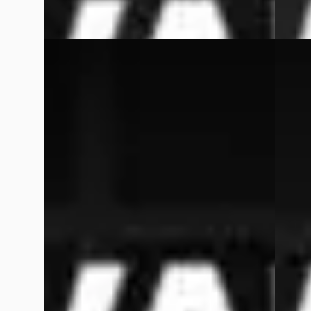
Vergelijk
BMW 5-Serie
·
2009
BMW 5
Gran Turismo 535i High Executive
Touring
€ 23.950
€ 26.9
v.a. € 508/mnd
v.a. € 
Scherp geprijsd
Scherp
2009 · 71.459 km · Benzine · Handgeschakeld
2018 · 
Van Wees Automotive
· Beesd
4,7
(
364
)
Van We
Bekijk aanbieding →
Bekijk
Vergelijk
Vergelijk