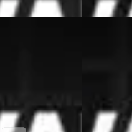
Vergelijk
-Serie
·
2018
BMW X3
·
2012
 530i High Executive M sport
xDrive20i High Executi
50
€ 14.950
571/mnd
v.a. € 317/mnd
 geprijsd
Scherp geprijsd
91.299 km · Benzine · Handgeschakeld
2012 · 193.531 km · Ben
es Automotive
· Beesd
4,7
(
364
)
Van Wees Automotive
·
 aanbieding →
Bekijk aanbieding →
Vergelijk