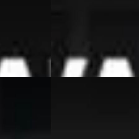
v.a. € 211/mnd
Scherp geprijsd
zine · Automaat
2017 · 235.437 km · Benzine ·
Handgeschakeld
 Beesd
4,7
(
364
)
Van Wees Automotive
· Beesd
4,7
(
364
)
Bekijk aanbieding →
Vergelijk
5
BMW X1
·
2010
xDrive28i Executive
€ 13.950
v.a. € 296/mnd
Scherp geprijsd