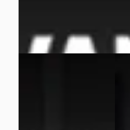
2014 · 232.392 km · Benzine ·
2014 · 
Handgeschakeld
Van We
Van Wees Automotive
· Beesd
4,7
(
364
)
Bekijk
Bekijk aanbieding →
Vergelijk
Vergelijk
BMW Z4
·
2008
BMW 1
Roadster 2.5si Executive
125i Up
€ 13.950
€ 7.950
v.a. € 296/mnd
v.a. € 
Scherp geprijsd
Scherp
2008 · 121.203 km · Benzine ·
2013 · 
Handgeschakeld
Handge