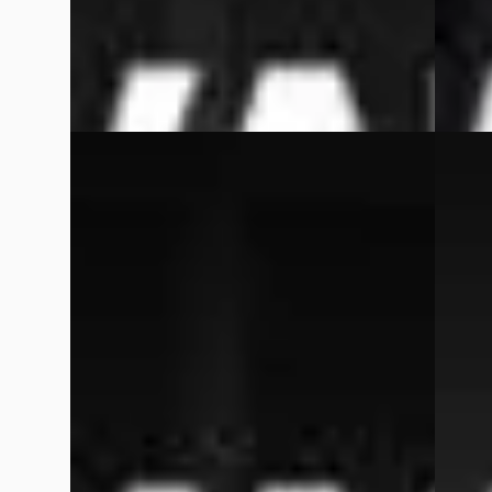
Van Wees Automotive
· Beesd
4,7
(
364
)
Van We
Bekijk aanbieding →
Bekijk
Vergelijk
Vergelijk
BMW 2-Serie
·
2015
BMW 3
Cabrio 220i Sport-Line
Gran T
€ 15.950
€ 14.95
v.a. € 338/mnd
v.a. € 
Scherp geprijsd
Scherp
2015 · 137.420 km · Benzine ·
2015 · 
Handgeschakeld
Van We
Van Wees Automotive
· Beesd
4,7
(
364
)
Bekijk
Bekijk aanbieding →
Vergelijk