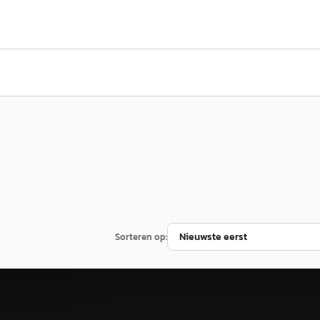
Sorteren op:
BMW 5-Serie
·
2014
 Executive M Sport
Gran Turismo 535i High Executive