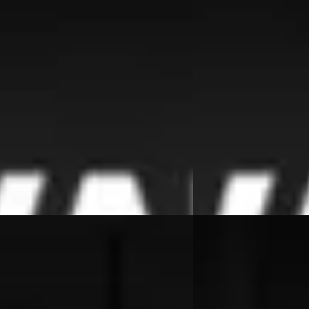
0
€ 19.950
 677/mnd
v.a. € 423/mnd
onform
Scherp geprijsd
75.544 km · Benzine · Automaat
2018 · 101.465 km · Ben
es Automotive
· Beesd
4,7
(
364
)
Van Wees Automotive
·
 aanbieding →
Bekijk aanbieding →
Vergelijk
 C30
·
2009
Mercedes-Benz SL
 Summum R-design
200 Kompressor
0
€ 11.950