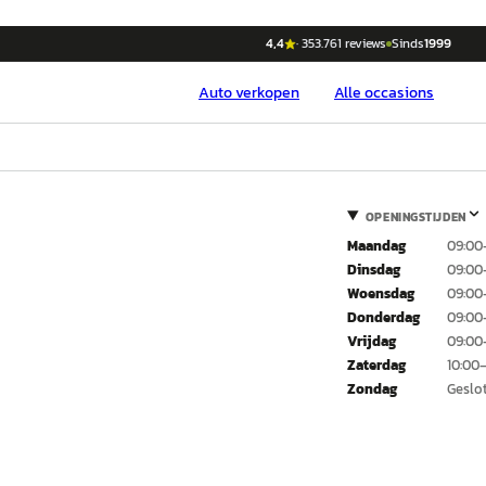
4,4
·
353.761
reviews
Sinds
1999
Auto
verkopen
Alle occasions
OPENINGSTIJDEN
Maandag
09:00
Dinsdag
09:00
Woensdag
09:00
Donderdag
09:00
Vrijdag
09:00
Zaterdag
10:00–
Zondag
Geslo