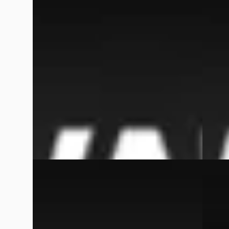
€ 3.450
€ 31.95
v.a. € 73/mnd
v.a. €
Scherp geprijsd
Marktc
2006 · 235.912 km · Benzine ·
2022 · 
Handgeschakeld
Van We
Van Wees Automotive
· Beesd
4,7
(
364
)
Bekijk
Bekijk aanbieding →
Vergelijk
Vergelijk
EV
Volvo
MINI Electric
·
2022
2.5 T5
MINI Yours 33 kWh
€ 15.95
€ 18.950