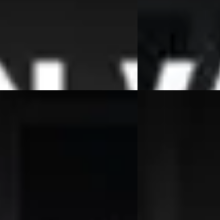
114.170 km · Benzine · Automaat
2005 · 278.155 km · Ben
es Automotive
· Beesd
4,7
(
364
)
Van Wees Automotive
·
 aanbieding →
Bekijk aanbieding →
Vergelijk
-Serie
·
2013
BMW 1-Serie
·
2011
grade Edition
116i EffDyn. Ed. Busine
Edition
€ 4.250
169/mnd
v.a. € 90/mnd
 geprijsd
Scherp geprijsd
274.819 km · Benzine ·
schakeld
2011 · 192.418 km · Ben