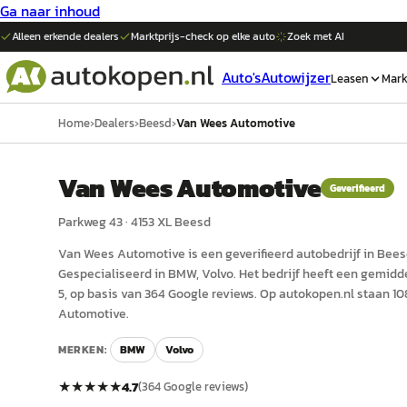
Ga naar inhoud
Alleen erkende dealers
Marktprijs-check op elke
auto
Zoek met AI
Auto's
Autowijzer
Leasen
Mark
Home
›
Dealers
›
Beesd
›
Van Wees Automotive
Van Wees Automotive
Geverifieerd
Parkweg 43
·
4153 XL
Beesd
Van Wees Automotive
is een
geverifieerd
auto
bedrijf in
Bees
Gespecialiseerd in BMW, Volvo.
Het bedrijf heeft een gemidd
5, op basis van 364 Google reviews.
Op autokopen.nl staan 10
Automotive.
MERKEN:
BMW
Volvo
★★★★★
4.7
(
364
Google reviews)