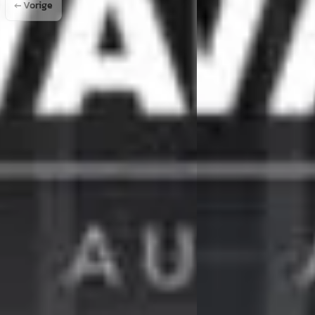
← Vorige
1
2
3
4
5
alen voor mijn “nieuwe” BMW die ik elders gekocht had. Bij aankomst werd ik
 te monteren voor me. In de tussentijd kon ik wachten met een kopje koffi
n kom ik mijn weg vervolgen. Top service! Bedankt!
tive in Beesd. Na verschillende autobedrijven bezocht te hebben bleef 
est voordat ik besloot tot aankoop over te gaan. Ik ging altijd weer met ee
Bedankt en tot ziens!