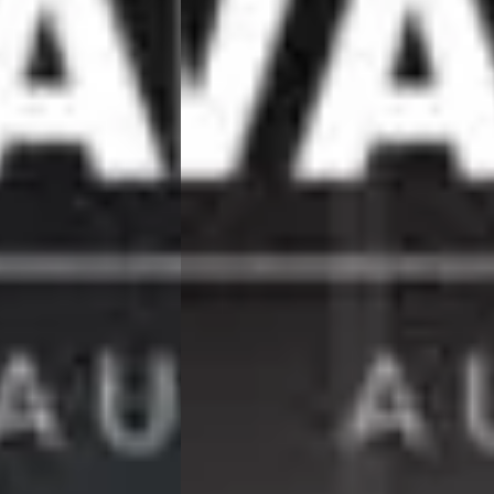
Volgende →
★★★
 heel vriendelijk ontvangen in een hele mooie zaak. Ondanks dat het vrijda
e. Gelijk even een rondje door de showroom gelopen waar ontzettend mooie
★★★
Van Wees toch steeds hangen. Mooi aanbod, mooie showroom en goede
n glimlach weg met name vanwege de tijd die de verkoper voor je neemt, en de
★★★