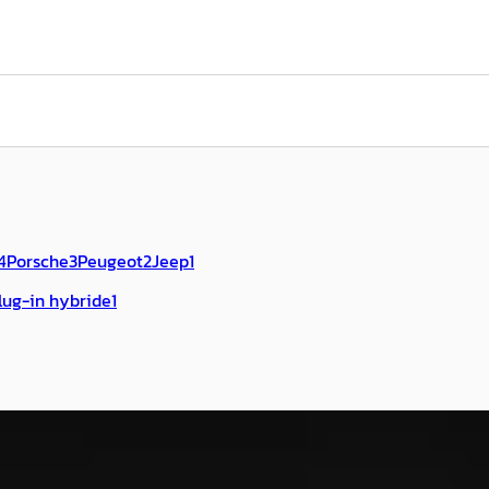
4
Porsche
3
Peugeot
2
Jeep
1
lug-in hybride
1
-Serie
·
2022
BMW 3-Serie
·
2018
igh Executive
Gran Turismo 320i High