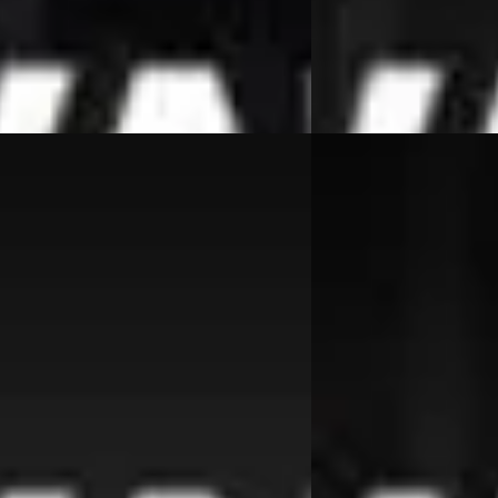
es Automotive
· Beesd
4,7
(
364
)
Van Wees Automotive
·
 aanbieding →
Bekijk aanbieding →
Vergelijk
-Serie
·
2015
BMW 3-Serie
·
2011
urismo 320i High Executive
Touring 325i M Sport Ed
0
€ 7.950
317/mnd
v.a. € 169/mnd
 geprijsd
Scherp geprijsd
175.823 km · Benzine · Automaat
2011 · 241.606 km · Benz
Handgeschakeld
es Automotive
· Beesd
4,7
(
364
)
 aanbieding →
Van Wees Automotive
·
Bekijk aanbieding →