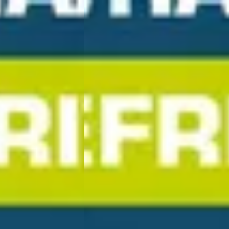
DEMO
C
Kia Seltos
·
2026
1.6 GDi Hybrid X-Line
€ 51.940
v.a. € 1.101/mnd
Marktconform
ine · Handgeschakeld
2026 · 0 km · Hybride · Automaat
Arnhem
4,1
(
299
)
Wassink Arnhem Kia
· Arnhem
4,1
(
299
)
atst
15 dagen geleden geplaatst
Bekijk aanbieding →
Vergelijk