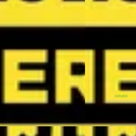
i Hybrid DynamicPlusLine
42,2 kWh 147pk (5-zits) 
5
€ 27.390
 750/mnd
v.a. € 581/mnd
markt
Marktconform
0 km · Hybride · Automaat
2026 · 1 km · Elektrisch
k Arnhem Kia
· Arnhem
4,1
(
299
)
Wassink Arnhem Kia
· 
n geleden geplaatst
5 dagen geleden gepla
 aanbieding →
~
100
% SoH
Bek
(indicatie)
Vergelijk
Nieuw binnen
NIEUW
Nieuw binnen