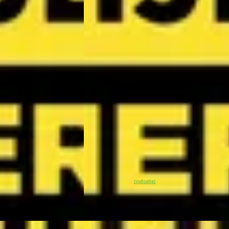
EV
A
Kia EV3
·
2026
GT-Line 81.4 kWh
€ 42.145
v.a. € 893/mnd
Marktconform
h · Automaat
2026 · 0 km · Elektrisch · Automaat
Arnhem
4,1
(
299
)
Wassink Arnhem Kia
· Arnhem
4,1
(
299
)
atst
5 dagen geleden geplaatst
ijk aanbieding →
~
100
% SoH
Bekijk aanbieding 
(indicatie)
Vergelijk
EV
A