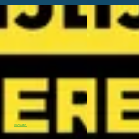
NIEUW
A
V3
·
2026
Kia Sorento
·
2026
 Business Edition 81.4 kWh
1.6 T-GDi Plug-in Hyb
7p
90
€ 55.495
 869/mnd
v.a. € 1.176/mnd
onform
Marktconform
0 km · Elektrisch · Automaat
2026 · 15 km · Hybride 
k Arnhem Kia
· Arnhem
4,1
(
299
)
Wassink Arnhem Kia
· 
en geleden geplaatst
16 dagen geleden gepla
0
% SoH
Bekijk aanbieding →
(indicatie)
Bekijk aanbieding →