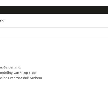
t
m
, Gelderland
.
rdeling van 4.1 op 5, op
casions van Wassink Arnhem