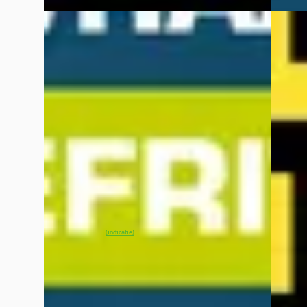
EV
A
NIEUW
Kia Niro EV
·
2021
EV
A
Kia E
39.2kWh DynamicPlusLine
GT-Line
€ 19.940
€ 40.9
v.a. € 423/mnd
v.a. €
2021 · 90.784 km · Elektrisch · Automaat
Marktc
Wassink Arnhem Kia
· Arnhem
4,1
(
299
)
2026 · 
16 dagen geleden geplaatst
Wassin
~
87
% SoH
Bekijk aanbieding →
(indicatie)
16 dag
Vergelijk
~
10
Vergelijk