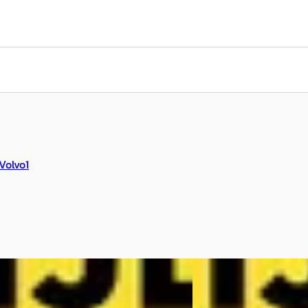
Volvo
1
Nieuw binnen
NIEUW
Nieuw binnen
EV
A
iro
·
2026
Kia EV2
·
2026