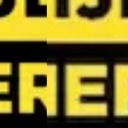
Kia EV3
·
2026
GT-Line Business Edition 81.4 kWh
€ 40.490
v.a. € 858/mnd
Marktconform
2026 · 10 km · Elektrisch · Automaat
· Handgeschakeld
Wassink Arnhem Kia
· Arnhem
4,1
(
299
)
Arnhem
4,1
(
299
)
11 dagen geleden geplaatst
atst
~
100
% SoH
Bekijk aanbieding 
(indicatie)
Vergelijk