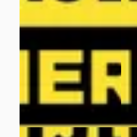
1.6 T-GDi Plug-in Hybrid 4WD ExecutiveLine
1.6 GD
7p
€ 35.39
€ 62.740
v.a. €
v.a. € 1.330/mnd
Boven 
Marktconform
2026 · 
2026 · 15 km · Hybride · Automaat
Wassin
Wassink Arnhem Kia
· Arnhem
4,1
(
299
)
6 dage
6 dagen geleden geplaatst
Bekijk
Bekijk aanbieding →
Vergelijk
Vergelijk
NIEUW
Nieuw binnen
NIEUW