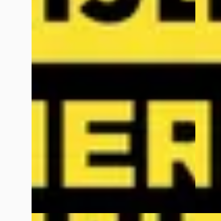
B
EV
A
Kia Niro
·
2026
Kia E
1.6 GDi Hybrid DynamicPlusLine
GT-Plu
€ 36.290
€ 44.14
v.a. € 769/mnd
v.a. €
Boven markt
Marktc
2026 · 0 km · Hybride · Automaat
2026 · 
Wassink Arnhem Kia
· Arnhem
4,1
(
299
)
Wassin
5 dagen geleden geplaatst
5 dage
Bekijk aanbieding →
~
10
Vergelijk
Vergelijk
NIEUW
Nieuw binnen
Nieuw 