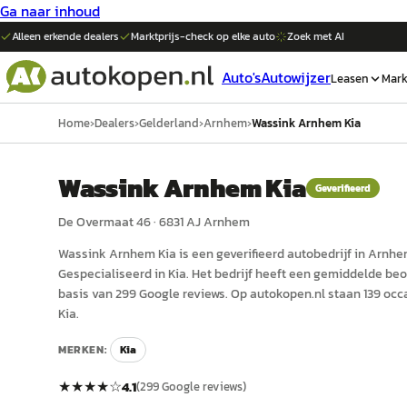
Ga naar inhoud
Alleen erkende dealers
Marktprijs-check op elke
auto
Zoek met AI
Auto's
Autowijzer
Leasen
Mark
Home
›
Dealers
›
Gelderland
›
Arnhem
›
Wassink Arnhem Kia
Wassink Arnhem Kia
Geverifieerd
De Overmaat 46
·
6831 AJ
Arnhem
Wassink Arnhem Kia
is een
geverifieerd
auto
bedrijf in
Arnhe
Gespecialiseerd in Kia.
Het bedrijf heeft een gemiddelde beoo
basis van 299 Google reviews.
Op autokopen.nl staan 139 oc
Kia.
MERKEN:
Kia
★★★★
☆
4.1
(
299
Google reviews)