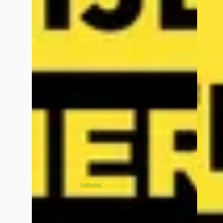
EV
A
B
Kia EV3
·
2026
Kia N
GT-PlusLine 81.4 kWh
1.6 GD
€ 44.145
€ 36.2
v.a. € 936/mnd
v.a. €
Marktconform
Boven 
2026 · 0 km · Elektrisch · Automaat
2026 · 
Wassink Arnhem Kia
· Arnhem
4,1
(
299
)
Wassin
5 dagen geleden geplaatst
5 dage
~
100
% SoH
Bekijk aanbieding →
Bekijk
(indicatie)
Vergelijk
Vergelijk