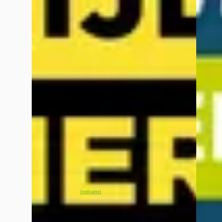
NIEUW
B
EV
A
Kia S
Kia EV3
·
2026
1.0 T-
Plus Advanced 58.3 kWh
€ 14.97
€ 36.145
v.a. € 
v.a. € 766/mnd
Scherp
Marktconform
2022 · 
2026 · 1 km · Elektrisch · Automaat
Wassin
Wassink Arnhem Kia
· Arnhem
4,1
(
299
)
13 dag
11 dagen geleden geplaatst
Bekijk
~
100
% SoH
Bekijk aanbieding →
(indicatie)
Vergelijk
Vergelijk