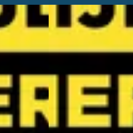
D
Kia Picanto
·
2026
1.0 GDi DynamicLine
rid 4WD DynamicLine
€ 19.590
v.a. € 415/mnd
Boven markt
2026 · 1 km · Benzine · Handgeschakeld
Wassink Arnhem Kia
· Arnhem
4,1
(
299
)
· Automaat
16 dagen geleden geplaatst
Arnhem
4,1
(
299
)
Bekijk aanbieding →
atst
Vergelijk