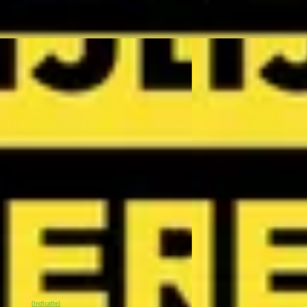
Vergelijk
NIEUW
E
V3
·
2026
Kia Picanto
·
2026
sLine 81.4 kWh
1.0 GDi GT-Line
5
€ 23.490
 936/mnd
v.a. € 498/mnd
onform
Boven markt
0 km · Elektrisch · Automaat
2026 · 0 km · Benzine 
k Arnhem Kia
· Arnhem
4,1
(
299
)
Wassink Arnhem Kia
· 
en geleden geplaatst
19 dagen geleden gepla
0
% SoH
Bekijk aanbieding →
Bekijk aanbieding →
(indicatie)