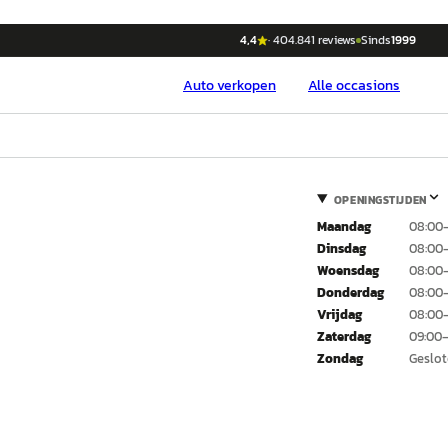
4,4
·
404.841
reviews
Sinds
1999
Auto
verkopen
Alle occasions
OPENINGSTIJDEN
Maandag
08:00–
Dinsdag
08:00–
Woensdag
08:00–
Donderdag
08:00–
Vrijdag
08:00–
Zaterdag
09:00–
Zondag
Geslo