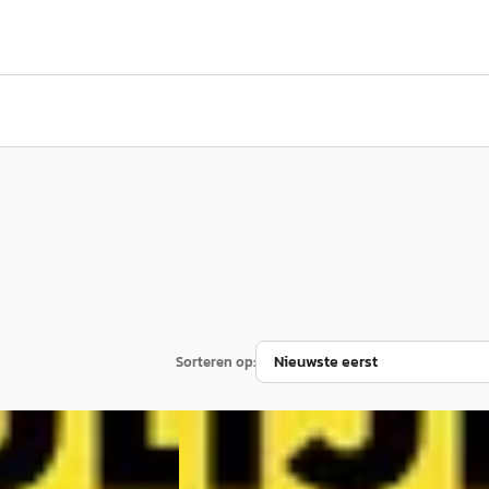
Sorteren op:
NIEUW
Nieuw binnen
B
Kia Niro
·
2026