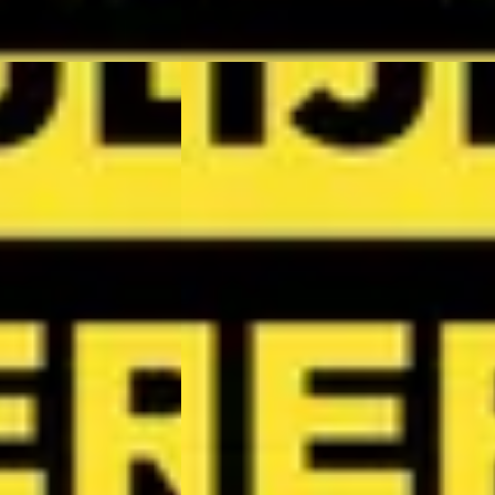
NIEUW
D
Kia Picanto
·
2026
1.0 GDi DynamicPlusLine
€ 20.790
v.a. € 441/mnd
Boven markt
· Handgeschakeld
2026 · 0 km · Benzine · Handgeschakeld
Arnhem
4,1
(
299
)
Wassink Arnhem Kia
· Arnhem
4,1
(
299
)
atst
19 dagen geleden geplaatst
Bekijk aanbieding →