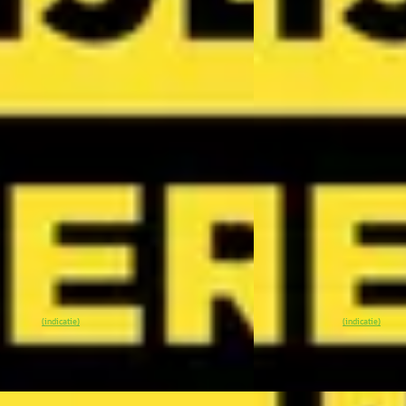
EV
A
V3
·
2026
Kia EV3
·
2026
sLine 81.4 kWh
GT-Line 81.4 kWh
5
€ 42.145
 936/mnd
v.a. € 893/mnd
onform
Marktconform
0 km · Elektrisch · Automaat
2026 · 0 km · Elektrisc
k Arnhem Kia
· Arnhem
4,1
(
299
)
Wassink Arnhem Kia
· 
n geleden geplaatst
5 dagen geleden gepla
0
% SoH
Bekijk aanbieding →
~
100
% SoH
Bek
(indicatie)
(indicatie)
Vergelijk
binnen
NIEUW