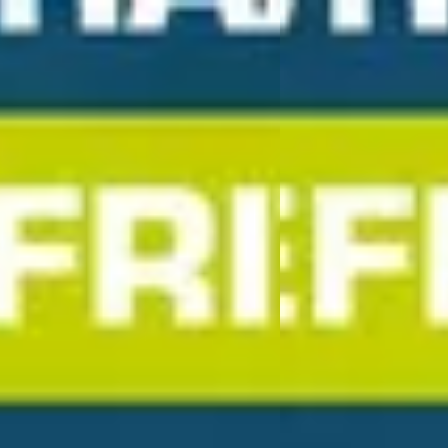
D
tonic
·
2022
Kia Sportage
·
2017
GDi MHEV DynamicLine
1.6 GDI Design Edition
0
€ 16.840
317/mnd
v.a. € 357/mnd
 geprijsd
Scherp geprijsd
67.452 km · Benzine · Handgeschakeld
2017 · 46.852 km · Benz
k Arnhem Kia
· Arnhem
4,1
(
299
)
Wassink Arnhem Kia
· 
en geleden geplaatst
15 dagen geleden gepla
 aanbieding →
Bekijk aanbieding →
Vergelijk