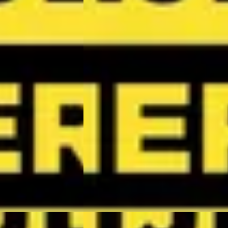
Air
1.6 GDi Hybrid DynamicPlusLine
€ 36.290
v.a. € 769/mnd
Boven markt
 · Automaat
2026 · 0 km · Hybride · Automaat
Arnhem
4,1
(
299
)
Wassink Arnhem Kia
· Arnhem
4,1
(
299
)
atst
5 dagen geleden geplaatst
ijk aanbieding →
Bekijk aanbieding →
Vergelijk
NIEUW
Nieuw binnen