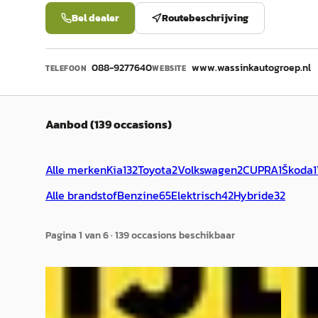
Bel dealer
Routebeschrijving
088-9277640
www.wassinkautogroep.nl
TELEFOON
WEBSITE
Aanbod (139 occasions)
Alle merken
Kia
132
Toyota
2
Volkswagen
2
CUPRA
1
Škoda
1
Alle brandstof
Benzine
65
Elektrisch
42
Hybride
32
Pagina
1
van
6
·
139
occasion
s
beschikbaar
Nieuw binnen
NIEUW
A
B
Kia Sorento
·
2026
Kia N