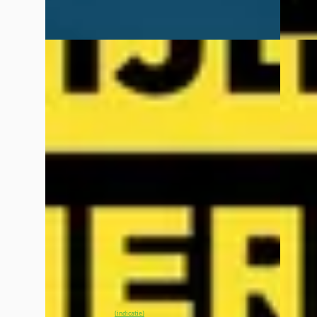
NIEUW
NIEUW
EV
A
EV
A
Kia EV2
·
2026
Kia E
Plus 42.2 kWh
GT-Plu
€ 29.390
€ 44.14
v.a. € 623/mnd
v.a. €
Marktconform
Marktc
2026 · 0 km · Elektrisch · Automaat
2026 · 
Wassink Arnhem Kia
· Arnhem
4,1
(
299
)
Wassin
19 dagen geleden geplaatst
19 dag
~
100
% SoH
Bekijk aanbieding →
~
10
(indicatie)