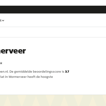
t
erveer
★
en.nl
.
De gemiddelde beoordelingsscore is
3.7
iat in Wormerveer
heeft de hoogste