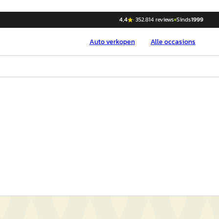
4,4
·
352.814
reviews
Sinds
1999
Auto
verkopen
Alle occasions