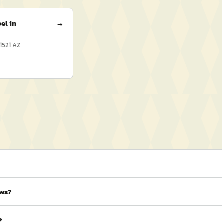
el in
→
1521 AZ
ews?
?