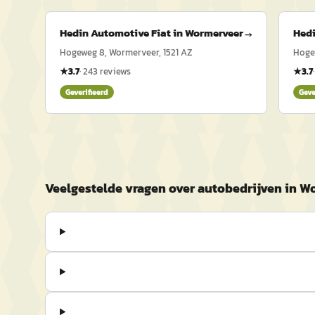
Hedin Automotive Fiat in Wormerveer
Hedi
→
Hogeweg 8, Wormerveer, 1521 AZ
Hoge
★
3.7
·
243
reviews
★
3.7
Geverifieerd
Geve
Veelgestelde vragen over autobedrijven in W