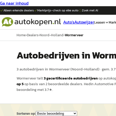
Ga naar inhoud
Alleen erkende dealers
Marktprijs-check op elke
auto
Zoek met AI
Auto's
Autowijzer
Leasen
Mark
Home
›
Dealers
›
Noord-Holland
›
Wormerveer
Auto
bedrijven in
Worm
3
auto
bedrijven in
Wormerveer
(
Noord-Holland
)
· gem.
3.7
Wormerveer
telt
3
gecertificeerde
auto
bedrijven
op
autokop
op 5
op basis van
2
beoordeelde dealers.
Hedin Automotive F
beoordeling met
3.7
★.
Sorteren op: