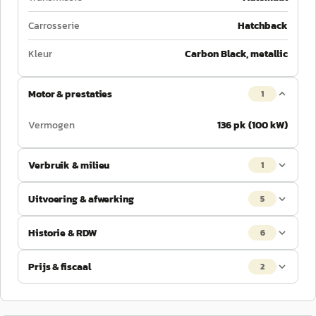
Carrosserie
Hatchback
Kleur
Carbon Black, metallic
Motor & prestaties
1
Vermogen
136 pk (100 kW)
Verbruik & milieu
1
Uitvoering & afwerking
5
Historie & RDW
6
Prijs & fiscaal
2