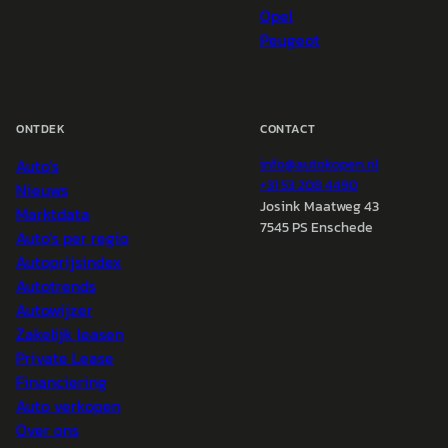
Opel
Peugeot
ONTDEK
CONTACT
Auto's
info@
autokopen.nl
+31 53 208 4490
Nieuws
Josink Maatweg 43
Marktdata
7545 PS Enschede
Auto's per regio
Autoprijsindex
Autotrends
Autowijzer
Zakelijk leasen
Private Lease
Financiering
Auto verkopen
Over ons