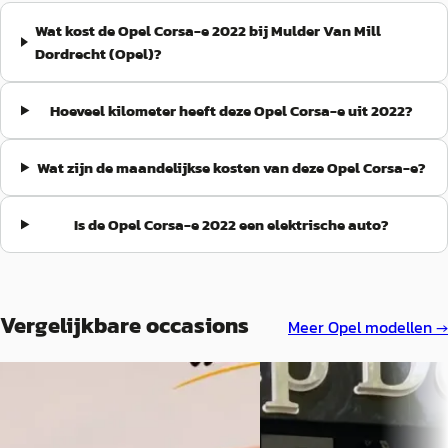
Wat kost de Opel Corsa-e 2022 bij Mulder Van Mill
Dordrecht (Opel)?
Hoeveel kilometer heeft deze Opel Corsa-e uit 2022?
Wat zijn de maandelijkse kosten van deze Opel Corsa-e?
Is de Opel Corsa-e 2022 een elektrische auto?
Vergelijkbare occasions
Meer
Opel
modellen →
EV
A
EV
A
Opel Corsa-e
·
2022
Opel Corsa-e
·
2020
Edition 50 kWh WORDT VERWACHT
50kWh 136pk Aut