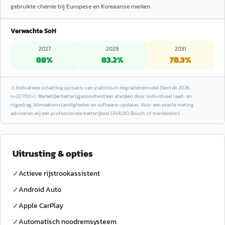
gebruikte chemie bij Europese en Koreaanse merken.
Verwachte SoH
2027
2029
2031
88
%
83.2
%
78.3
%
⚠️
Indicatieve schatting op basis van statistisch degradatiemodel (Geotab 2026,
n=22.700+). Werkelijke batterijgezondheid kan afwijken door individueel laad- en
rijgedrag, klimaatomstandigheden en software-updates. Voor een exacte meting
adviseren wij een professionele batterijtest (AVILOO, Bosch, of merkdealer).
Uitrusting & opties
Actieve rijstrookassistent
✓
Android Auto
✓
Apple CarPlay
✓
Automatisch noodremsysteem
✓