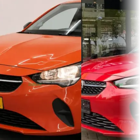
!!!!Airco (automatisch)
€ 19.950
€ 15.400
v.a. € 423/mnd
v.a. € 326/mnd
Scherp geprijsd
Scherp geprijsd
2020 · 19.653 km · Elektrisc
2022 · 67.584 km · Elektrisch ·
Automaat
Automaat
Autobedrijf Jaap De Vries
J. van Heeswijk Auto's BV
· Schijndel
Gorredijk
~
89
% SoH
Bekijk
~
86
% SoH
Bekijk
(indicatie)
(indicatie)
aanbieding →
aanbieding →
Vergelijk
Vergelijk