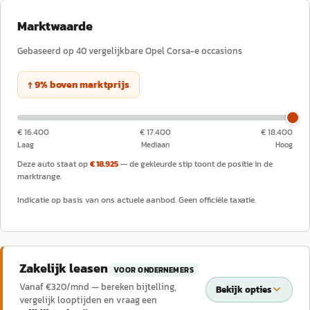
Marktwaarde
Gebaseerd op
40
vergelijkbare
Opel
Corsa-e
occasions
↑
9
%
boven
marktprijs
€ 16.400
€ 17.400
€ 18.400
Laag
Mediaan
Hoog
Deze auto staat op
€ 18.925
— de gekleurde stip toont de positie in de
marktrange.
Indicatie op basis van ons actuele aanbod. Geen officiële taxatie.
Zakelijk leasen
VOOR ONDERNEMERS
Vanaf €
320
/mnd — bereken bijtelling,
Bekijk opties
vergelijk looptijden en vraag een