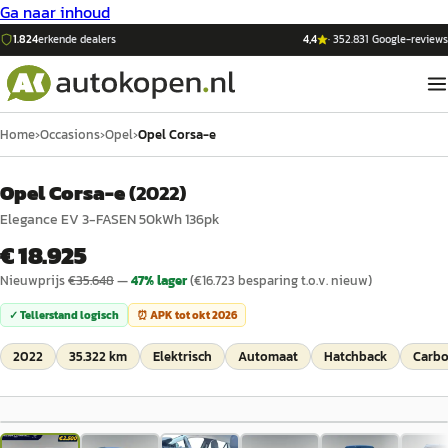
Ga naar inhoud
1.824
erkende dealers
4,4
·
352.831
Google-reviews
Home
›
Occasions
›
Opel
›
Opel Corsa-e
Opel Corsa-e
(
2022
)
Elegance EV 3-FASEN 50kWh 136pk
€ 18.925
Nieuwprijs
€
35.648
—
47
% lager
(€
16.723
besparing t.o.v. nieuw)
✓ Tellerstand logisch
⏰ APK tot
okt 2026
2022
35.322 km
Elektrisch
Automaat
Hatchback
Carbo
1
/
34