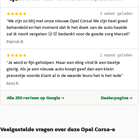
3 weken geleden
“
We zijn zo blij met onze nieuwe Opel Corsa! We zijn heel goed
behandeld en het moment dat ik het doek van de auto haalde
zal ik nooit vergeten 🥲 🤣 bedankt voor de goede zorg Marcel!
”
Patrick B.
1 maand geleden
“
Je word er fijn geholpen. Maar een ding vind ik een beetje
gierig. Als je een nieuwe auto koopt geef dan een klein
presentje voorde klant al is de waarde 1euro het is het iede
”
koos K.
Alle
250
reviews op Google →
Dealerpagina →
Veelgestelde vragen over deze Opel Corsa-e