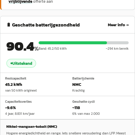
vrijblijvende
offerte aan
🔋 Geschatte batterijgezondheid
Meer info →
90.4
%
Band:
45.2
/
50
kWh
~
294
km bereik
Uitstekend
Restcapaciteit
Batterijchemie
45.2 kWh
NMC
van 50 kWh origineel
Krachtig
Capaciteitsverlies
Geschatte cycli
−9.6%
~118
4 jaar, 8.831 km/jaar
6% van max 2.000
Nikkel-mangaan-kobalt (NMC)
Hogere energiedichtheid en range. Iets snellere veroudering dan LFP. Meest