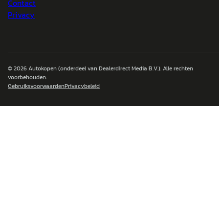
Contact
Privacy
© 2026
Autokopen
(onderdeel van Dealerdirect Media B.V.). Alle rechten
voorbehouden.
Gebruiksvoorwaarden
Privacybeleid