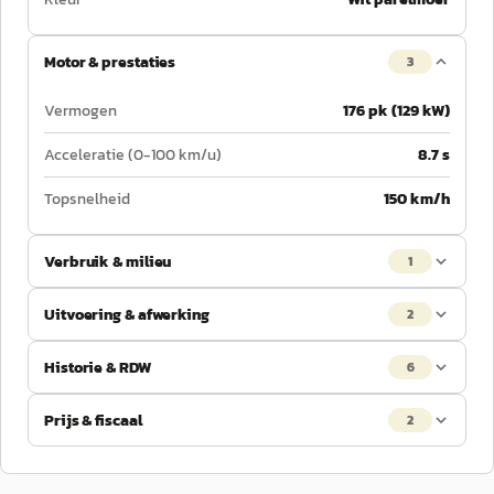
Motor & prestaties
3
Vermogen
176 pk (129 kW)
Acceleratie (0-100 km/u)
8.7 s
Topsnelheid
150 km/h
Verbruik & milieu
1
Uitvoering & afwerking
2
Historie & RDW
6
Prijs & fiscaal
2