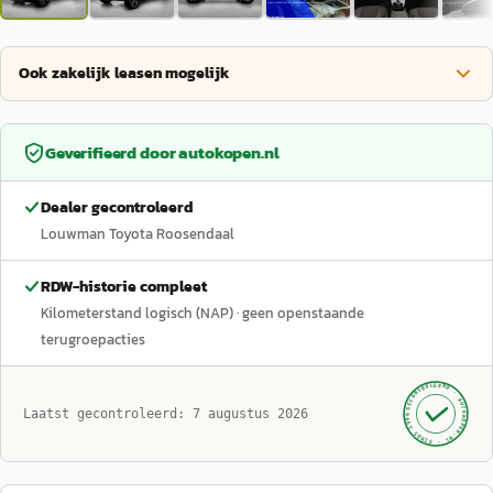
Ook zakelijk leasen mogelijk
Geverifieerd door
autokopen.nl
Dealer gecontroleerd
Louwman Toyota Roosendaal
RDW-historie compleet
Kilometerstand logisch (NAP)
· geen openstaande
terugroepacties
GECONTROLEERD ·
AUTOKOPEN.NL
Laatst gecontroleerd:
7 augustus 2026
· SINDS 1999 ·