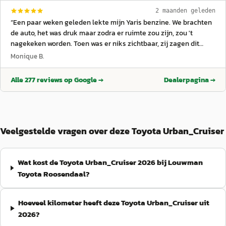
2 maanden geleden
“
Een paar weken geleden lekte mijn Yaris benzine. We brachten
de auto, het was druk maar zodra er ruimte zou zijn, zou 't
nagekeken worden. Toen was er niks zichtbaar, zij zagen dit
nakijken omdat we vaste klant zijn, als service wat ik bijzonder
Monique B.
vind. Vandaag zagen we dat er weer benzine uit de Yaris
druppelde, ondanks de zaterdagmiddag konden we toch komen.
Alle
277
reviews op Google →
Dealerpagina →
Met als tip om een filmpje te maken. Kennelijk heeft de warmte
een grote invloed, er druppelde inderdaad benzine uit een
leiding. De monteur die bij toeval aanwezig was, heeft de auto
op de brug gezet nadat hij het filmpje zag. Tien minuten later
had hij het euvel verholpen. Ik vind het goud waard bij een
Veelgestelde vragen over deze Toyota Urban_Cruiser
dealer te zijn die meedenkt en zo'n geweldige service verleent.
Dank aan deze monteur en Michel & andere collega's. Warm
aanbevolen als garage met fijne medewerkers!
”
Wat kost de Toyota Urban_Cruiser 2026 bij Louwman
Toyota Roosendaal?
Hoeveel kilometer heeft deze Toyota Urban_Cruiser uit
2026?