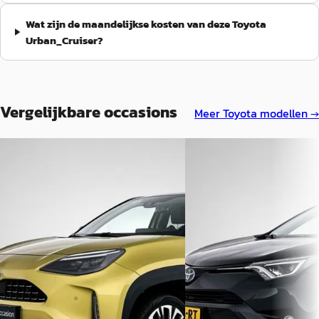
Wat zijn de maandelijkse kosten van deze Toyota
Urban_Cruiser?
Vergelijkbare occasions
Meer
Toyota
modellen →
A
B
Toyota Yaris_Cross
·
2024
Toyota RAV4
·
2016
1.5 Hybrid Executive +
2.5 Hybrid AWD Executive
€ 30.950
€ 24.945
v.a. € 656/mnd
v.a. € 529/mnd
2024 · 21.949 km · Hybride ·
Scherp geprijsd
Automaat
2016 · 80.446 km · Hybride 