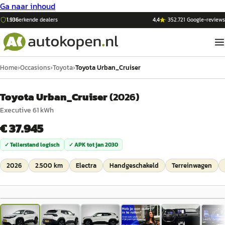
Ga naar inhoud
1.936
erkende dealers
4,4
·
352.721
Google-reviews
Home
›
Occasions
›
Toyota
›
Toyota Urban_Cruiser
Toyota Urban_Cruiser
(
2026
)
Executive 61 kWh
€ 37.945
✓ Tellerstand logisch
✓ APK tot
jan 2030
2026
2.500 km
Electra
Handgeschakeld
Terreinwagen
1
/
49