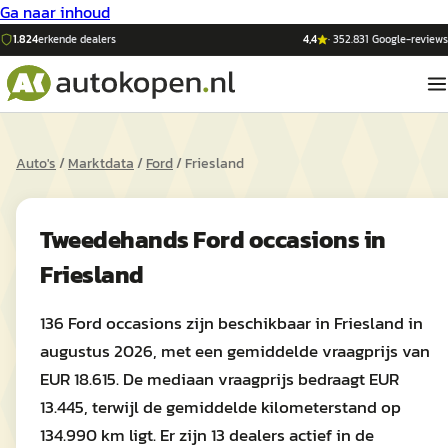
Ga naar inhoud
1.824
erkende dealers
4,4
·
352.831
Google-reviews
Auto's
/
Marktdata
/
Ford
/
Friesland
Tweedehands
Ford
occasions in
Friesland
136 Ford occasions zijn beschikbaar in Friesland in
augustus 2026, met een gemiddelde vraagprijs van
EUR 18.615. De mediaan vraagprijs bedraagt EUR
13.445, terwijl de gemiddelde kilometerstand op
134.990 km ligt. Er zijn 13 dealers actief in de