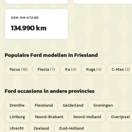
GEM. KM-STAND
134.990 km
Populaire
Ford
modellen in
Friesland
Focus
(
18
)
Fiesta
(
7
)
Ka
(
4
)
Kuga
(
4
)
C-Max
(
2
)
Ford
occasions in andere provincies
Drenthe
Flevoland
Gelderland
Groningen
Limburg
Noord-Brabant
Noord-Holland
Overijssel
Utrecht
Zeeland
Zuid-Holland