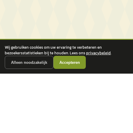
Wij gebruiken cookies om uw ervaring te verbeteren en
bezoekersstatistieken bij te houden. Lees ons
privacybeleid
.
Alleen noodzakelijk
Accepteren
autokopen.nl geeft geen financieel advies en is niet bevoegd om vragen over
financiële producten te beantwoorden. Wij verwijzen door naar erkende, AFM-
vergunde partners.
POPULAIRE MERKEN
Volkswagen
Vind jouw volgende auto bij