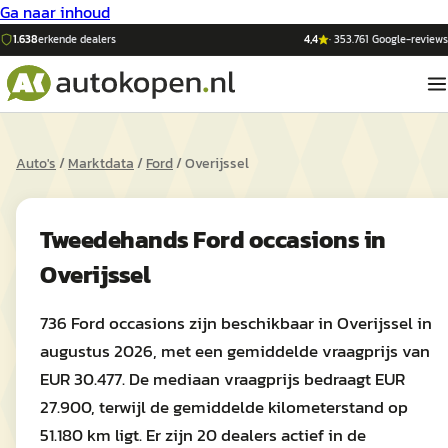
Ga naar inhoud
1.638
erkende dealers
4,4
·
353.761
Google-reviews
Auto's
/
Marktdata
/
Ford
/
Overijssel
Tweedehands
Ford
occasions in
Overijssel
736 Ford occasions zijn beschikbaar in Overijssel in
augustus 2026, met een gemiddelde vraagprijs van
EUR 30.477. De mediaan vraagprijs bedraagt EUR
27.900, terwijl de gemiddelde kilometerstand op
51.180 km ligt. Er zijn 20 dealers actief in de