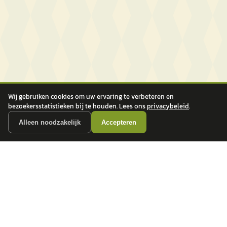
Wij gebruiken cookies om uw ervaring te verbeteren en
bezoekersstatistieken bij te houden. Lees ons
privacybeleid
.
Alleen noodzakelijk
Accepteren
autokopen.nl geeft geen financieel advies en is niet bevoegd om vragen over
financiële producten te beantwoorden. Wij verwijzen door naar erkende, AFM-
vergunde partners.
POPULAIRE MERKEN