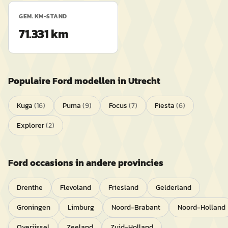
GEM. KM-STAND
71.331 km
Populaire
Ford
modellen in
Utrecht
Kuga
(
16
)
Puma
(
9
)
Focus
(
7
)
Fiesta
(
6
)
Explorer
(
2
)
Ford
occasions in andere provincies
Drenthe
Flevoland
Friesland
Gelderland
Groningen
Limburg
Noord-Brabant
Noord-Holland
Overijssel
Zeeland
Zuid-Holland