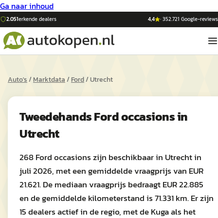
Ga naar inhoud
2.051
erkende dealers
4,4
·
352.721
Google-reviews
Auto's
/
Marktdata
/
Ford
/
Utrecht
Tweedehands
Ford
occasions in
Utrecht
268 Ford occasions zijn beschikbaar in Utrecht in
juli 2026, met een gemiddelde vraagprijs van EUR
21.621. De mediaan vraagprijs bedraagt EUR 22.885
en de gemiddelde kilometerstand is 71.331 km. Er zijn
15 dealers actief in de regio, met de Kuga als het