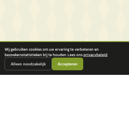
Wij gebruiken cookies om uw ervaring te verbeteren en
bezoekersstatistieken bij te houden. Lees ons
privacybeleid
.
Alleen noodzakelijk
Accepteren
autokopen.nl geeft geen financieel advies en is niet bevoegd om vragen over
financiële producten te beantwoorden. Wij verwijzen door naar erkende, AFM-
vergunde partners.
POPULAIRE MERKEN
Volkswagen
Vind jouw volgende auto bij