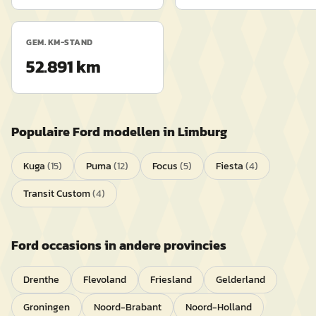
GEM. KM-STAND
52.891 km
Populaire
Ford
modellen in
Limburg
Kuga
(
15
)
Puma
(
12
)
Focus
(
5
)
Fiesta
(
4
)
Transit Custom
(
4
)
Ford
occasions in andere provincies
Drenthe
Flevoland
Friesland
Gelderland
Groningen
Noord-Brabant
Noord-Holland