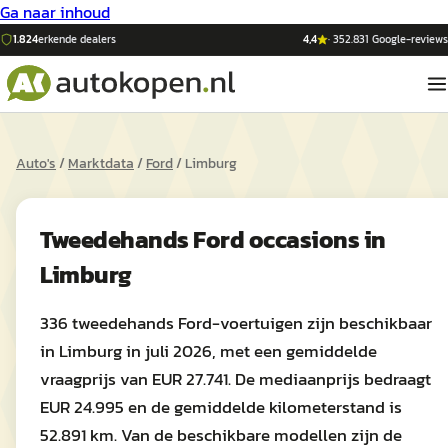
Ga naar inhoud
1.824
erkende dealers
4,4
·
352.831
Google-reviews
Auto's
/
Marktdata
/
Ford
/
Limburg
Tweedehands
Ford
occasions in
Limburg
336 tweedehands Ford-voertuigen zijn beschikbaar
in Limburg in juli 2026, met een gemiddelde
vraagprijs van EUR 27.741. De mediaanprijs bedraagt
EUR 24.995 en de gemiddelde kilometerstand is
52.891 km. Van de beschikbare modellen zijn de