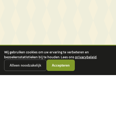
Wij gebruiken cookies om uw ervaring te verbeteren en
bezoekersstatistieken bij te houden. Lees ons
privacybeleid
.
Alleen noodzakelijk
Accepteren
autokopen.nl geeft geen financieel advies en is niet bevoegd om vragen over
financiële producten te beantwoorden. Wij verwijzen door naar erkende, AFM-
vergunde partners.
POPULAIRE MERKEN