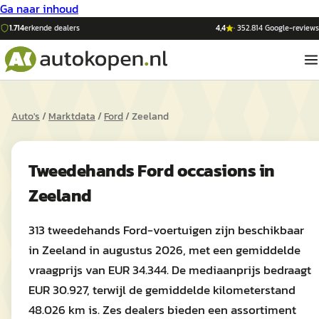
Ga naar inhoud
1.714
erkende dealers
4,4
·
352.814
Google-reviews
Auto's
/
Marktdata
/
Ford
/
Zeeland
Tweedehands
Ford
occasions in
Zeeland
313 tweedehands Ford-voertuigen zijn beschikbaar
in Zeeland in augustus 2026, met een gemiddelde
vraagprijs van EUR 34.344. De mediaanprijs bedraagt
EUR 30.927, terwijl de gemiddelde kilometerstand
48.026 km is. Zes dealers bieden een assortiment