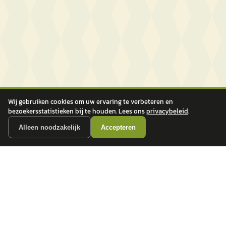
Wij gebruiken cookies om uw ervaring te verbeteren en
bezoekersstatistieken bij te houden. Lees ons
privacybeleid
.
Alleen noodzakelijk
Accepteren
autokopen.nl geeft geen financieel advies en is niet bevoegd om vragen over
financiële producten te beantwoorden. Wij verwijzen door naar erkende, AFM-
vergunde partners.
POPULAIRE MERKEN