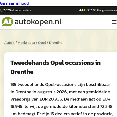
Ga naar inhoud
2.020
erkende dealers
4,4
·
352.721
Google-reviews
Auto's
/
Marktdata
/
Opel
/
Drenthe
Tweedehands
Opel
occasions in
Drenthe
135 tweedehands Opel-occasions zijn beschikbaar
in Drenthe in augustus 2026, met een gemiddelde
vraagprijs van EUR 20.936. De mediaan ligt op EUR
18.945, terwijl de gemiddelde kilometerstand 72.248
km bedraagt. Er zijn 15 dealers actief in de provincie,