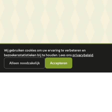
Wij gebruiken cookies om uw ervaring te verbeteren en
bezoekersstatistieken bij te houden. Lees ons
privacybeleid
.
Alleen noodzakelijk
Accepteren
autokopen.nl geeft geen financieel advies en is niet bevoegd om vragen over
financiële producten te beantwoorden. Wij verwijzen door naar erkende, AFM-
vergunde partners.
POPULAIRE MERKEN