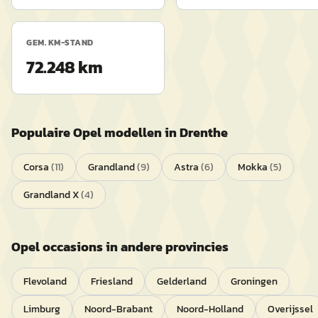
GEM. KM-STAND
72.248 km
Populaire
Opel
modellen in
Drenthe
Corsa
(
11
)
Grandland
(
9
)
Astra
(
6
)
Mokka
(
5
)
Grandland X
(
4
)
Opel
occasions in andere provincies
Flevoland
Friesland
Gelderland
Groningen
Limburg
Noord-Brabant
Noord-Holland
Overijssel