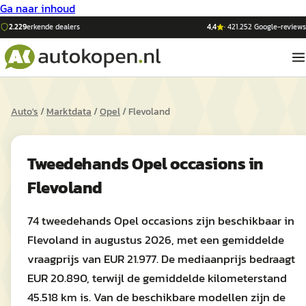
Ga naar inhoud
2.229
erkende dealers
4,4
·
421.252
Google-reviews
Auto's
/
Marktdata
/
Opel
/
Flevoland
Tweedehands
Opel
occasions in
Flevoland
74 tweedehands Opel occasions zijn beschikbaar in
Flevoland in augustus 2026, met een gemiddelde
vraagprijs van EUR 21.977. De mediaanprijs bedraagt
EUR 20.890, terwijl de gemiddelde kilometerstand
45.518 km is. Van de beschikbare modellen zijn de