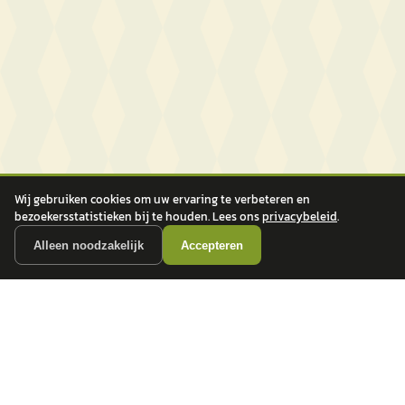
Wij gebruiken cookies om uw ervaring te verbeteren en
bezoekersstatistieken bij te houden. Lees ons
privacybeleid
.
Alleen noodzakelijk
Accepteren
autokopen.nl geeft geen financieel advies en is niet bevoegd om vragen over
financiële producten te beantwoorden. Wij verwijzen door naar erkende, AFM-
vergunde partners.
POPULAIRE MERKEN