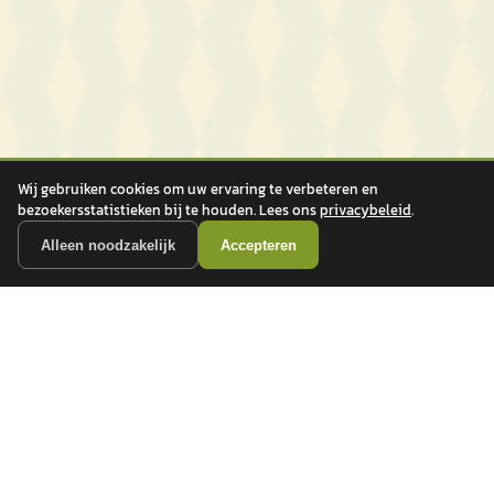
Wij gebruiken cookies om uw ervaring te verbeteren en
bezoekersstatistieken bij te houden. Lees ons
privacybeleid
.
Alleen noodzakelijk
Accepteren
autokopen.nl geeft geen financieel advies en is niet bevoegd om vragen over
financiële producten te beantwoorden. Wij verwijzen door naar erkende, AFM-
vergunde partners.
POPULAIRE MERKEN
Volkswagen
Vind jouw volgende auto bij