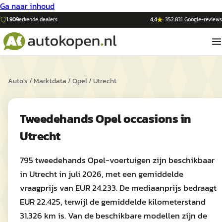
Ga naar inhoud
1.909
erkende dealers
4,4
·
352.831
Google-reviews
Auto's
/
Marktdata
/
Opel
/
Utrecht
Tweedehands
Opel
occasions in
Utrecht
795 tweedehands Opel-voertuigen zijn beschikbaar
in Utrecht in juli 2026, met een gemiddelde
vraagprijs van EUR 24.233. De mediaanprijs bedraagt
EUR 22.425, terwijl de gemiddelde kilometerstand
31.326 km is. Van de beschikbare modellen zijn de