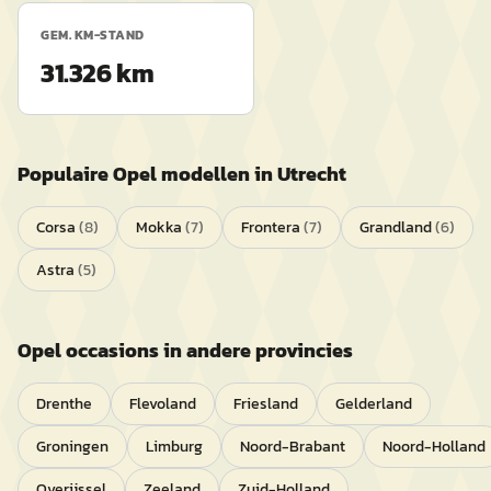
GEM. KM-STAND
31.326 km
Populaire
Opel
modellen in
Utrecht
Corsa
(
8
)
Mokka
(
7
)
Frontera
(
7
)
Grandland
(
6
)
Astra
(
5
)
Opel
occasions in andere provincies
Drenthe
Flevoland
Friesland
Gelderland
Groningen
Limburg
Noord-Brabant
Noord-Holland
Overijssel
Zeeland
Zuid-Holland