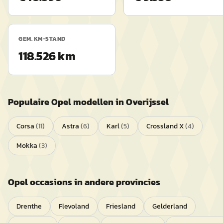
GEM. KM-STAND
118.526 km
Populaire
Opel
modellen in
Overijssel
Corsa
(
11
)
Astra
(
6
)
Karl
(
5
)
Crossland X
(
4
)
Mokka
(
3
)
Opel
occasions in andere provincies
Drenthe
Flevoland
Friesland
Gelderland