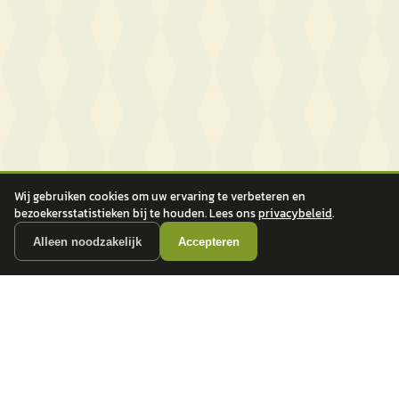
Wij gebruiken cookies om uw ervaring te verbeteren en
bezoekersstatistieken bij te houden. Lees ons
privacybeleid
.
Alleen noodzakelijk
Accepteren
autokopen.nl geeft geen financieel advies en is niet bevoegd om vragen over
financiële producten te beantwoorden. Wij verwijzen door naar erkende, AFM-
vergunde partners.
POPULAIRE MERKEN