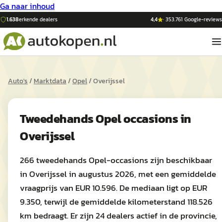
Ga naar inhoud
1.638
erkende dealers
4,4
·
353.761
Google-reviews
Auto's
/
Marktdata
/
Opel
/
Overijssel
Tweedehands
Opel
occasions in
Overijssel
266 tweedehands Opel-occasions zijn beschikbaar
in Overijssel in augustus 2026, met een gemiddelde
vraagprijs van EUR 10.596. De mediaan ligt op EUR
9.350, terwijl de gemiddelde kilometerstand 118.526
km bedraagt. Er zijn 24 dealers actief in de provincie,