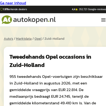
Ga naar inhoud
1.976
erkende dealers
4,4
·
352.721
Google-reviews
Auto's
/
Marktdata
/
Opel
/
Zuid-Holland
Tweedehands
Opel
occasions in
Zuid-Holland
955 tweedehands Opel-voertuigen zijn beschikbaar
in Zuid-Holland in augustus 2026, met een
gemiddelde vraagprijs van EUR 22.814. De
mediaanprijs bedraagt EUR 24.745, terwijl de
gemiddelde kilometerstand 49.410 km is. Van de