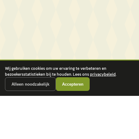
Wij gebruiken cookies om uw ervaring te verbeteren en
bezoekersstatistieken bij te houden. Lees ons
privacybeleid
.
Alleen noodzakelijk
Accepteren
autokopen.nl geeft geen financieel advies en is niet bevoegd om vragen over
financiële producten te beantwoorden. Wij verwijzen door naar erkende, AFM-
vergunde partners.
POPULAIRE MERKEN