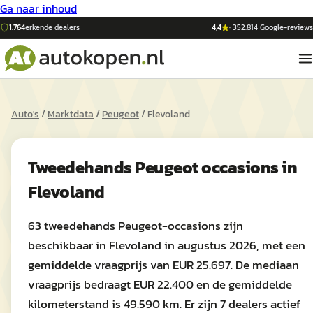
Ga naar inhoud
1.764
erkende dealers
4,4
·
352.814
Google-reviews
Auto's
/
Marktdata
/
Peugeot
/
Flevoland
Tweedehands
Peugeot
occasions in
Flevoland
63 tweedehands Peugeot-occasions zijn
beschikbaar in Flevoland in augustus 2026, met een
gemiddelde vraagprijs van EUR 25.697. De mediaan
vraagprijs bedraagt EUR 22.400 en de gemiddelde
kilometerstand is 49.590 km. Er zijn 7 dealers actief