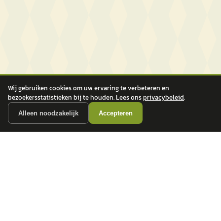
Wij gebruiken cookies om uw ervaring te verbeteren en
bezoekersstatistieken bij te houden. Lees ons
privacybeleid
.
Alleen noodzakelijk
Accepteren
autokopen.nl geeft geen financieel advies en is niet bevoegd om vragen over
financiële producten te beantwoorden. Wij verwijzen door naar erkende, AFM-
vergunde partners.
POPULAIRE MERKEN
Volkswagen
Vind jouw volgende auto bij