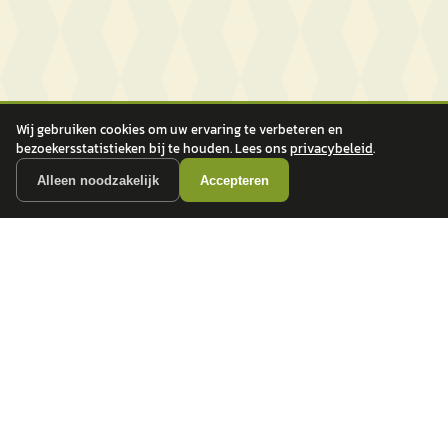
Wij gebruiken cookies om uw ervaring te verbeteren en
bezoekersstatistieken bij te houden. Lees ons
privacybeleid
.
Alleen noodzakelijk
Accepteren
autokopen.nl geeft geen financieel advies en is niet bevoegd om vragen over
financiële producten te beantwoorden. Wij verwijzen door naar erkende, AFM-
vergunde partners.
POPULAIRE MERKEN
Volkswagen
Vind jouw volgende auto bij
Toyota
betrouwbare dealers.
BMW