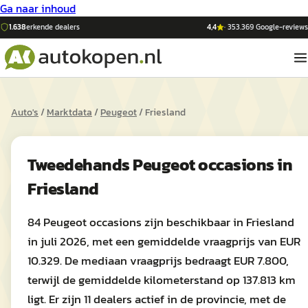
Ga naar inhoud
1.638
erkende dealers
4,4
·
353.369
Google-reviews
Auto's
/
Marktdata
/
Peugeot
/
Friesland
Tweedehands
Peugeot
occasions in
Friesland
84 Peugeot occasions zijn beschikbaar in Friesland
in juli 2026, met een gemiddelde vraagprijs van EUR
10.329. De mediaan vraagprijs bedraagt EUR 7.800,
terwijl de gemiddelde kilometerstand op 137.813 km
ligt. Er zijn 11 dealers actief in de provincie, met de