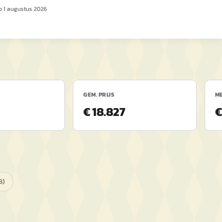
op
1 augustus 2026
GEM. PRIJS
ME
€ 18.827
€
3
)