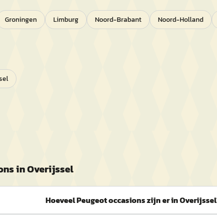
Groningen
Limburg
Noord-Brabant
Noord-Holland
sel
ons in
Overijssel
Hoeveel Peugeot occasions zijn er in Overijssel