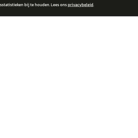
statistieken bij te houden. Lees ons
privacybeleid
.
 over financiële producten te beantwoorden. Wij verwijzen door naar erkende, AFM-v
IRE MERKEN
ONTDEK
wagen
Auto's
a
Nieuws