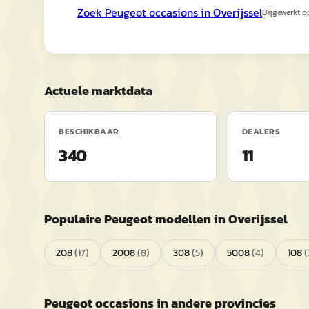
Zoek
Peugeot
occasions in
Overijssel
Bijgewerkt 
Actuele marktdata
BESCHIKBAAR
DEALERS
340
11
Populaire
Peugeot
modellen in
Overijssel
208
(
17
)
2008
(
8
)
308
(
5
)
5008
(
4
)
108
(
Peugeot
occasions in andere provincies