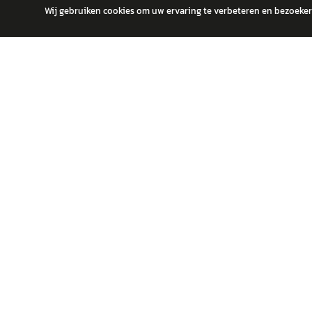
Wij gebruiken cookies om uw ervaring te verbeteren en bezoekers
autokopen.nl geeft geen financieel advies en is niet bevoegd om vragen
POPULA
Volks
Vind jouw volgende auto bij betrouwbare
Toyot
dealers.