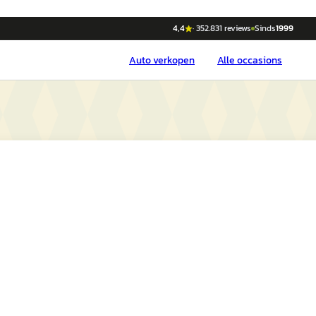
4,4
·
352.831
reviews
Sinds
1999
Auto
verkopen
Alle occasions