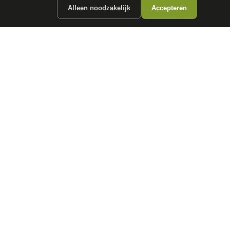
Alleen noodzakelijk
Accepteren
ergunde partners.
CONTACT
info@
autokopen.nl
+31 53 208 4490