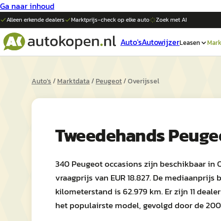
Ga naar inhoud
Alleen erkende dealers
Marktprijs-check op elke
auto
Zoek met AI
Auto's
Autowijzer
Leasen
Mark
Auto's
/
Marktdata
/
Peugeot
/
Overijssel
Tweedehands
Peuge
340 Peugeot occasions zijn beschikbaar in 
vraagprijs van EUR 18.827. De mediaanprijs 
kilometerstand is 62.979 km. Er zijn 11 deale
het populairste model, gevolgd door de 200