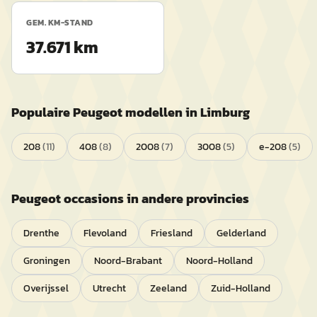
GEM. KM-STAND
37.671 km
Populaire
Peugeot
modellen in
Limburg
208
(
11
)
408
(
8
)
2008
(
7
)
3008
(
5
)
e-208
(
5
)
Peugeot
occasions in andere provincies
Drenthe
Flevoland
Friesland
Gelderland
Groningen
Noord-Brabant
Noord-Holland
Overijssel
Utrecht
Zeeland
Zuid-Holland