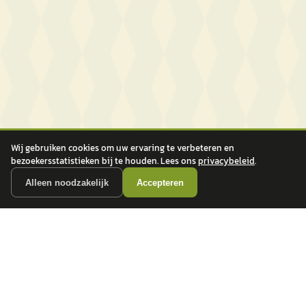
Wij gebruiken cookies om uw ervaring te verbeteren en
bezoekersstatistieken bij te houden. Lees ons
privacybeleid
.
Alleen noodzakelijk
Accepteren
autokopen.nl geeft geen financieel advies en is niet bevoegd om vragen over
financiële producten te beantwoorden. Wij verwijzen door naar erkende, AFM-
vergunde partners.
POPULAIRE MERKEN