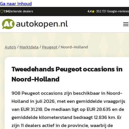
Ga naar inhoud
1.942
erkende dealers
4,4
·
352.721
Google-reviews
Auto's
/
Marktdata
/
Peugeot
/
Noord-Holland
Tweedehands
Peugeot
occasions in
Noord-Holland
908 Peugeot occasions zijn beschikbaar in Noord-
Holland in juli 2026, met een gemiddelde vraagprijs
van EUR 31.218. De mediaan ligt op EUR 28.635 en de
gemiddelde kilometerstand bedraagt 12.836 km. Er
zijn 11 dealers actief in de provincie, waarbij de