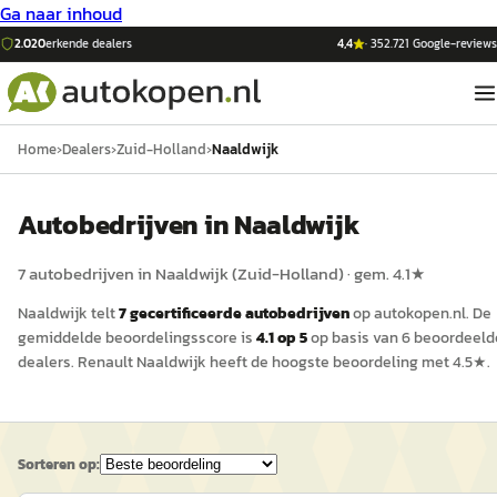
Ga naar inhoud
2.020
erkende dealers
4,4
·
352.721
Google-reviews
Home
›
Dealers
›
Zuid-Holland
›
Naaldwijk
Auto
bedrijven in
Naaldwijk
7
auto
bedrijven in
Naaldwijk
(
Zuid-Holland
)
· gem.
4.1
★
Naaldwijk
telt
7
gecertificeerde
auto
bedrijven
op
autokopen.nl
.
De
gemiddelde beoordelingsscore is
4.1
op 5
op basis van
6
beoordeeld
dealers.
Renault Naaldwijk
heeft de hoogste beoordeling met
4.5
★.
Sorteren op: