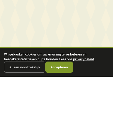
Wij gebruiken cookies om uw ervaring te verbeteren en
bezoekersstatistieken bij te houden. Lees ons
privacybeleid
.
Alleen noodzakelijk
Accepteren
autokopen.nl geeft geen financieel advies en is niet bevoegd om vragen over
financiële producten te beantwoorden. Wij verwijzen door naar erkende, AFM-
vergunde partners.