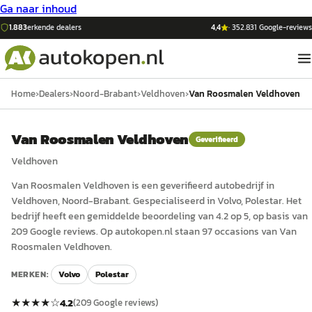
Ga naar inhoud
1.883
erkende dealers
4,4
·
352.831
Google-reviews
Home
›
Dealers
›
Noord-Brabant
›
Veldhoven
›
Van Roosmalen Veldhoven
Van Roosmalen Veldhoven
Geverifieerd
Veldhoven
Van Roosmalen Veldhoven
is een
geverifieerd
auto
bedrijf in
Veldhoven
, Noord-Brabant
.
Gespecialiseerd in Volvo, Polestar.
Het
bedrijf heeft een gemiddelde beoordeling van 4.2 op 5, op basis van
209 Google reviews.
Op autokopen.nl staan 97 occasions van Van
Roosmalen Veldhoven.
MERKEN:
Volvo
Polestar
★★★★
☆
4.2
(
209
Google reviews)