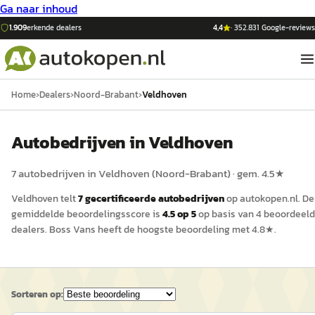
Ga naar inhoud
1.909
erkende dealers
4,4
·
352.831
Google-reviews
Home
›
Dealers
›
Noord-Brabant
›
Veldhoven
Auto
bedrijven in
Veldhoven
7
auto
bedrijven in
Veldhoven
(
Noord-Brabant
)
· gem.
4.5
★
Veldhoven
telt
7
gecertificeerde
auto
bedrijven
op
autokopen.nl
.
De
gemiddelde beoordelingsscore is
4.5
op 5
op basis van
4
beoordeel
dealers.
Boss Vans
heeft de hoogste beoordeling met
4.8
★.
Sorteren op: