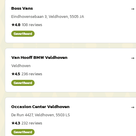
Boss Vans
→
Eindhovensebaan 3, Veldhoven, 5505 JA
★
4.8
·
108
reviews
Geverifieerd
Van Hooff BMW Veldhoven
→
Veldhoven
★
4.5
·
236
reviews
Geverifieerd
Occasion Center Veldhoven
→
De Run 4427, Veldhoven, 5503 LS
★
4.3
·
232
reviews
Geverifieerd