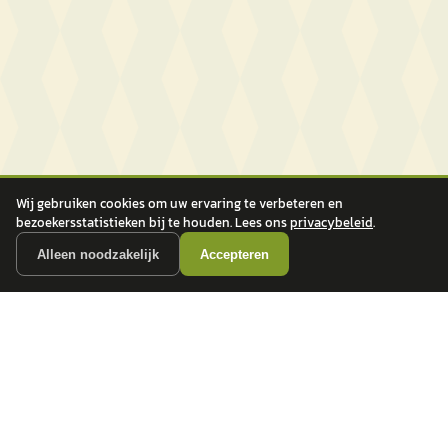
Wij gebruiken cookies om uw ervaring te verbeteren en
bezoekersstatistieken bij te houden. Lees ons
privacybeleid
.
Alleen noodzakelijk
Accepteren
autokopen.nl geeft geen financieel advies en is niet bevoegd om vragen over
financiële producten te beantwoorden. Wij verwijzen door naar erkende, AFM-
vergunde partners.