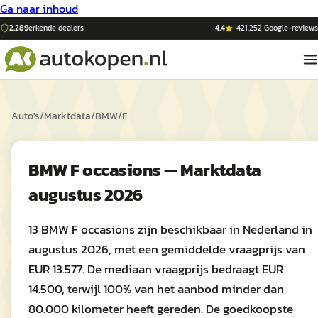
Ga naar inhoud
2.289
erkende dealers
4,4
·
421.252
Google-reviews
Auto's
/
Marktdata
/
BMW
/
F
BMW F occasions — Marktdata
augustus 2026
13 BMW F occasions zijn beschikbaar in Nederland in
augustus 2026, met een gemiddelde vraagprijs van
EUR 13.577. De mediaan vraagprijs bedraagt EUR
14.500, terwijl 100% van het aanbod minder dan
80.000 kilometer heeft gereden. De goedkoopste