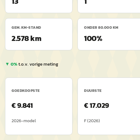
13
1
GEM. KM-STAND
ONDER 80.000 KM
2.578 km
100%
▼
0
%
t.o.v. vorige meting
GOEDKOOPSTE
DUURSTE
€
9.841
€
17.029
2026
-model
F
(
2026
)