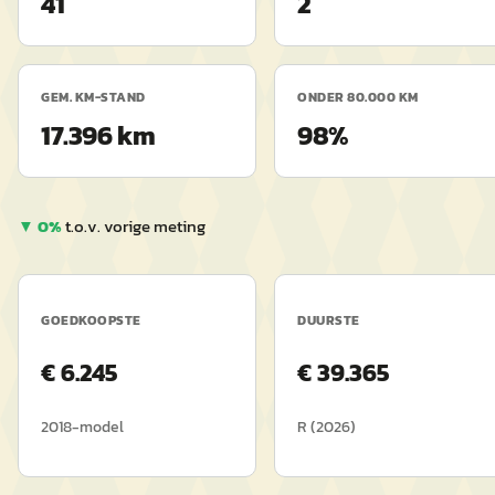
41
2
GEM. KM-STAND
ONDER 80.000 KM
17.396 km
98%
▼
0
%
t.o.v. vorige meting
GOEDKOOPSTE
DUURSTE
€
6.245
€
39.365
2018
-model
R
(
2026
)