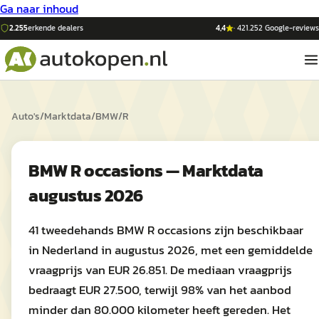
Ga naar inhoud
2.255
erkende dealers
4,4
·
421.252
Google-reviews
Auto's
/
Marktdata
/
BMW
/
R
BMW R occasions — Marktdata
augustus 2026
41 tweedehands BMW R occasions zijn beschikbaar
in Nederland in augustus 2026, met een gemiddelde
vraagprijs van EUR 26.851. De mediaan vraagprijs
bedraagt EUR 27.500, terwijl 98% van het aanbod
minder dan 80.000 kilometer heeft gereden. Het